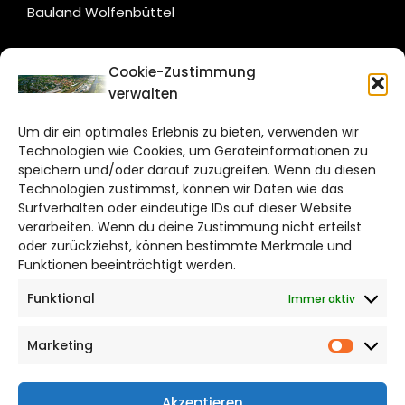
Bauland Wolfenbüttel
CITYLIFE!
Cookie-Zustimmung
verwalten
wolfsburg@citylifemedien.de
Um dir ein optimales Erlebnis zu bieten, verwenden wir
Bruchtorwall 12
Technologien wie Cookies, um Geräteinformationen zu
38100 Braunschweig
speichern und/oder darauf zuzugreifen. Wenn du diesen
Technologien zustimmst, können wir Daten wie das
Telefon: 0531 387220 – 65
Surfverhalten oder eindeutige IDs auf dieser Website
verarbeiten. Wenn du deine Zustimmung nicht erteilst
DAS STADTMAGAZIN FÜR
oder zurückziehst, können bestimmte Merkmale und
WOLFSBURG
Funktionen beeinträchtigt werden.
Funktional
Immer aktiv
Impressum
Datenschutzerklärung
Marketing
Cookie Richtlinie
Market
CITYLIFE! BEI FACEBOOK
Akzeptieren