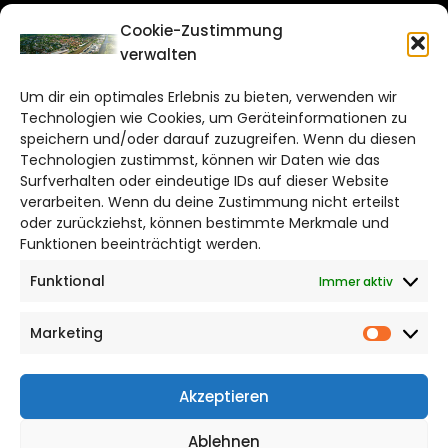
CITYLIFE!
Cookie-Zustimmung
verwalten
wolfsburg@citylifemedien.de
Um dir ein optimales Erlebnis zu bieten, verwenden wir
Bruchtorwall 12
Technologien wie Cookies, um Geräteinformationen zu
38100 Braunschweig
speichern und/oder darauf zuzugreifen. Wenn du diesen
Technologien zustimmst, können wir Daten wie das
Telefon: 0531 387220 – 65
Surfverhalten oder eindeutige IDs auf dieser Website
verarbeiten. Wenn du deine Zustimmung nicht erteilst
DAS STADTMAGAZIN FÜR
oder zurückziehst, können bestimmte Merkmale und
WOLFSBURG
Funktionen beeinträchtigt werden.
Funktional
Immer aktiv
Impressum
Datenschutzerklärung
Marketing
Cookie Richtlinie
Market
CITYLIFE! BEI FACEBOOK
Akzeptieren
Ablehnen