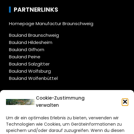
PARTNERLINKS
Homepage Manufactur Braunschweig
Bauland Braunschweig
Bauland Hildesheim
Bauland Gifhorn
Bauland Peine
Bauland Salzgitter
Bauland Wolfsburg
Bauland Wolfenbüttel
CITYLIFE!
Cookie-Zustimmung
verwalten
wolfsburg@citylifemedien.de
Um dir ein optimales Erlebnis zu bieten, verwenden wir
Bruchtorwall 12
Technologien wie Cookies, um Geräteinformationen zu
38100 Braunschweig
speichern und/oder darauf zuzugreifen. Wenn du diesen